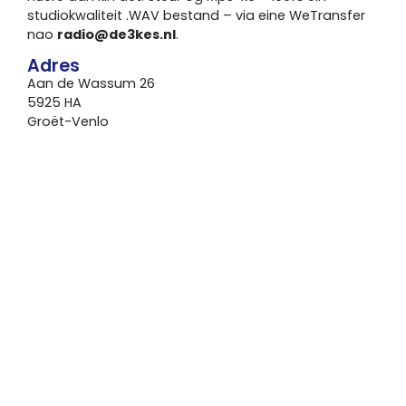
studiokwaliteit .WAV bestand – via eine WeTransfer
nao
radio@de3kes.nl
.
Adres
Aan de Wassum 26
5925 HA
Groët-Venlo