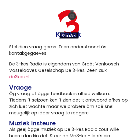
Kontak
Stel dien vraog gerös. Zeen onderstaond ôs
kontakgegaeves.
De 3-kes Radio is eigendom van Groët Venloosch
Vastelaoves Gezelschap De 3-kes. Zeen auk
de3kes.nl
.
Vraoge
Òg vraog of ògge feedback is altied welkom.
Tiedens ’t seizoen ken ’t zien det ’t antwoord efkes op
zich luet wachte maar we probere öm zoë snel
meugelijk op idder vraog te reagere.
Muziek insteure
Als geej ògge muziek op De 3-kes Radio zout wille
huere dan kin det. Steur og Mp3-ke – leefs ein